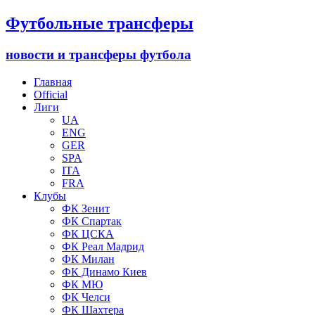
Футбольные трансферы
новости и трансферы футбола
Главная
Official
Лиги
UA
ENG
GER
SPA
ITA
FRA
Клубы
ФК Зенит
ФК Спартак
ФК ЦСКА
ФК Реал Мадрид
ФК Милан
ФК Динамо Киев
ФК МЮ
ФК Челси
ФК Шахтера