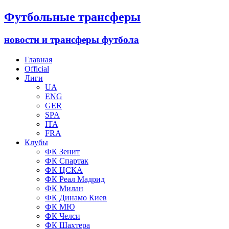
Футбольные трансферы
новости и трансферы футбола
Главная
Official
Лиги
UA
ENG
GER
SPA
ITA
FRA
Клубы
ФК Зенит
ФК Спартак
ФК ЦСКА
ФК Реал Мадрид
ФК Милан
ФК Динамо Киев
ФК МЮ
ФК Челси
ФК Шахтера