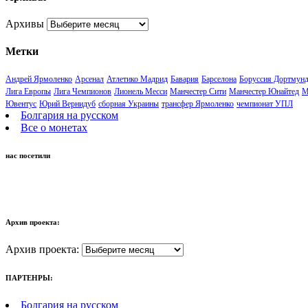
Архивы
Метки
Андрей Ярмоленко
Арсенал
Атлетико Мадрид
Бавария
Барселона
Боруссия Дортмун
Лига Европы
Лига Чемпионов
Лионель Месси
Манчестер Сити
Манчестер Юнайтед
М
Ювентус
Юрий Вернидуб
сборная Украины
трансфер Ярмоленко
чемпионат УПЛ
Болгария на русском
Все о монетах
нас посетили
Архив проекта:
Архив проекта:
ПАРТЕНРЫ:
Болгария на русском