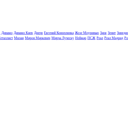
д
Динамо
Динамо Киев
Днепр
Евгений Коноплянка
Жозе Моуринью
Заря
Зенит
Зинеди
еталлист
Милан
Мирон Маркевич
Мирча Луческу
Неймар
ПСЖ
Реал
Реал Мадрид
Ро