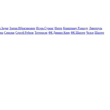
н Зидан
Златан Ибрагимович
Игорь Суркис
Интер
Криштиану Роналду
Ливерпуль
ма
Севилья
Сергей Ребров
Тоттенхэм
ФК Динамо Киев
ФК Шахтер
Челси
Шахтер