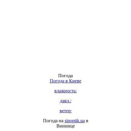
Погода
Погода в
Киеве
влажность:
давл.:
ветер:
Погода на
sinoptik.ua
в
Виннице