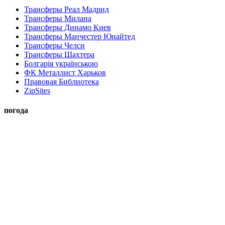
Трансферы Реал Мадрид
Трансферы Милана
Трансферы Динамо Киев
Трансферы Манчестер Юнайтед
Трансферы Челси
Трансферы Шахтера
Болгарія українською
ФК Металлист Харьков
Правовая Библиотека
ZipSites
погода