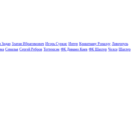
н Зидан
Златан Ибрагимович
Игорь Суркис
Интер
Криштиану Роналду
Ливерпуль
ма
Севилья
Сергей Ребров
Тоттенхэм
ФК Динамо Киев
ФК Шахтер
Челси
Шахтер