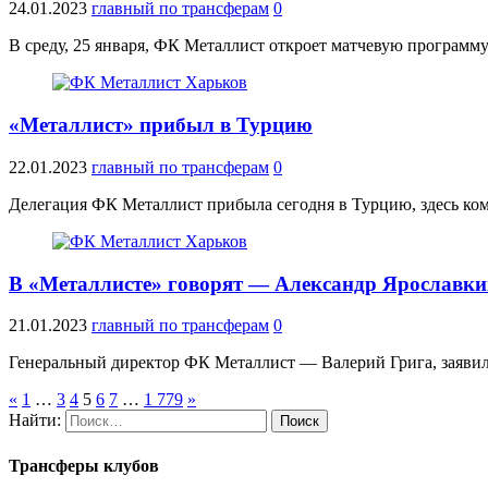
24.01.2023
главный по трансферам
0
В среду, 25 января, ФК Металлист откроет матчевую программ
«Металлист» прибыл в Турцию
22.01.2023
главный по трансферам
0
Делегация ФК Металлист прибыла сегодня в Турцию, здесь коман
В «Металлисте» говорят — Александр Ярославки
21.01.2023
главный по трансферам
0
Генеральный директор ФК Металлист — Валерий Грига, заявил
«
1
…
3
4
5
6
7
…
1 779
»
Найти:
Трансферы клубов