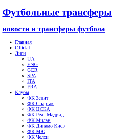
Футбольные трансферы
новости и трансферы футбола
Главная
Official
Лиги
UA
ENG
GER
SPA
ITA
FRA
Клубы
ФК Зенит
ФК Спартак
ФК ЦСКА
ФК Реал Мадрид
ФК Милан
ФК Динамо Киев
ФК МЮ
ФК Челси