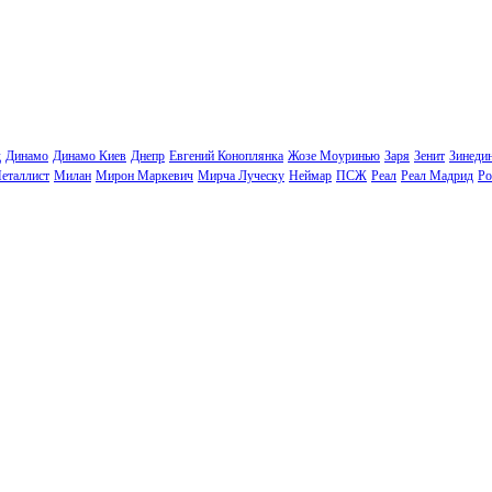
д
Динамо
Динамо Киев
Днепр
Евгений Коноплянка
Жозе Моуринью
Заря
Зенит
Зинеди
еталлист
Милан
Мирон Маркевич
Мирча Луческу
Неймар
ПСЖ
Реал
Реал Мадрид
Ро