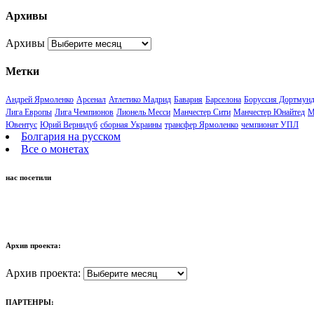
Архивы
Архивы
Метки
Андрей Ярмоленко
Арсенал
Атлетико Мадрид
Бавария
Барселона
Боруссия Дортмун
Лига Европы
Лига Чемпионов
Лионель Месси
Манчестер Сити
Манчестер Юнайтед
М
Ювентус
Юрий Вернидуб
сборная Украины
трансфер Ярмоленко
чемпионат УПЛ
Болгария на русском
Все о монетах
нас посетили
Архив проекта:
Архив проекта:
ПАРТЕНРЫ: