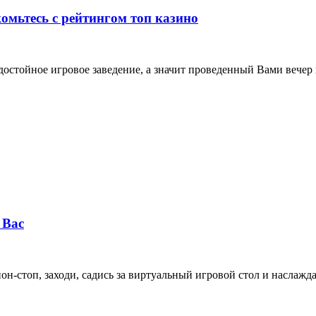
комьтесь с рейтингом топ казино
достойное игровое заведение, а значит проведенный Вами вечер
 Вас
н-стоп, заходи, садись за виртуальный игровой стол и наслажд