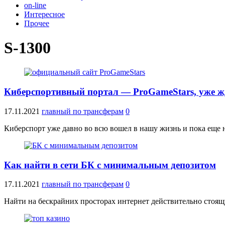
on-line
Интересное
Прочее
S-1300
Киберспортивный портал — РroGameStars, уже ж
17.11.2021
главный по трансферам
0
Киберспорт уже давно во всю вошел в нашу жизнь и пока еще
Как найти в сети БК с минимальным депозитом
17.11.2021
главный по трансферам
0
Найти на бескрайних просторах интернет действительно стоящу