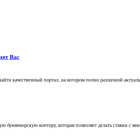
дет Вас
 найти качественный портал, на котором полно различной акту
ю букмекерскую контору, которая позволяет делать ставки с мин