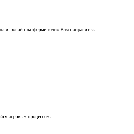
 на игровой платформе точно Вам понравится.
айся игровым процессом.