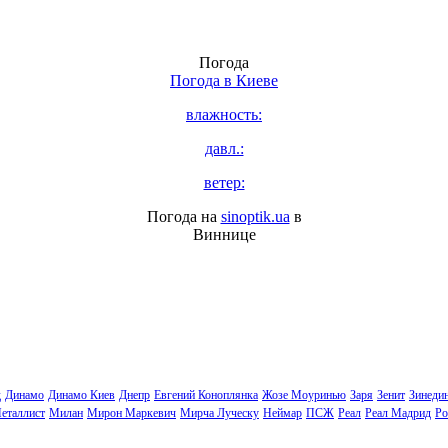
Погода
Погода в
Киеве
влажность:
давл.:
ветер:
Погода на
sinoptik.ua
в
Виннице
д
Динамо
Динамо Киев
Днепр
Евгений Коноплянка
Жозе Моуринью
Заря
Зенит
Зинеди
еталлист
Милан
Мирон Маркевич
Мирча Луческу
Неймар
ПСЖ
Реал
Реал Мадрид
Ро