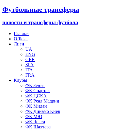
Футбольные трансферы
новости и трансферы футбола
Главная
Official
Лиги
UA
ENG
GER
SPA
ITA
FRA
Клубы
ФК Зенит
ФК Спартак
ФК ЦСКА
ФК Реал Мадрид
ФК Милан
ФК Динамо Киев
ФК МЮ
ФК Челси
ФК Шахтера