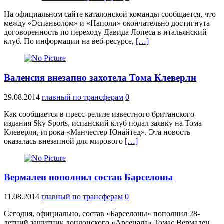
На официальном сайте каталонской команды сообщается, что
между «Эспаньолом» и «Наполи» окончательно достигнута
договоренность по переходу Давида Лопеса в итальянский
клуб. По информации на веб-ресурсе,
[…]
Валенсия внезапно захотела Тома Клеверли
29.08.2014
главный по трансферам
0
Как сообщается в пресс-релизе известного британского
издания Sky Sports, испанский клуб подал заявку на Тома
Клеверли, игрока «Манчестер Юнайтед». Эта новость
оказалась внезапной для мирового
[…]
Вермален пополнил состав Барселоны
11.08.2014
главный по трансферам
0
Сегодня, официально, состав «Барселоны» пополнил 28-
летний защитник лондонского «Арсенала» Томас Вермален.