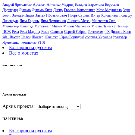
Андрей Ярмоленко
Арсенал
Атлетико Мадрид
Бавария
Барселона
Боруссия
Дортмунд
Динамо
Динамо Киев
Днепр
Евгений Коноплянка
Жозе Моуринью
Заря
Зенит
Зинедин Зидан
Златан Ибрагимович
Игорь Суркис
Интер
Криштиану Роналду
Ливерпуль
Лига Европы
Лига Чемпионов
Лионель Месси
Манчестер Сити
Манчестер Юнайтед
Металлист
Милан
Мирон Маркевич
Мирча Луческу
Неймар
ПСЖ
Реал
Реал Мадрид
Рома
Севилья
Сергей Ребров
Тоттенхэм
ФК Динамо Киев
ФК Шахтер
Челси
Шахтер
Ювентус
Юрий Вернидуб
сборная Украины
трансфер
Ярмоленко
чемпионат УПЛ
Болгария на русском
Все о монетах
нас посетили
Архив проекта:
Архив проекта:
ПАРТЕНРЫ:
Болгария на русском