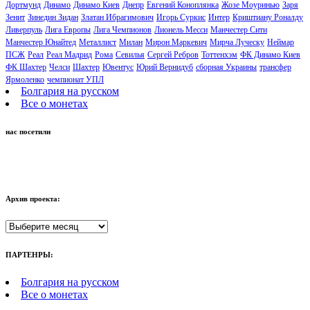
Дортмунд
Динамо
Динамо Киев
Днепр
Евгений Коноплянка
Жозе Моуринью
Заря
Зенит
Зинедин Зидан
Златан Ибрагимович
Игорь Суркис
Интер
Криштиану Роналду
Ливерпуль
Лига Европы
Лига Чемпионов
Лионель Месси
Манчестер Сити
Манчестер Юнайтед
Металлист
Милан
Мирон Маркевич
Мирча Луческу
Неймар
ПСЖ
Реал
Реал Мадрид
Рома
Севилья
Сергей Ребров
Тоттенхэм
ФК Динамо Киев
ФК Шахтер
Челси
Шахтер
Ювентус
Юрий Вернидуб
сборная Украины
трансфер
Ярмоленко
чемпионат УПЛ
Болгария на русском
Все о монетах
нас посетили
Архив проекта:
Архив
проекта:
ПАРТЕНРЫ:
Болгария на русском
Все о монетах