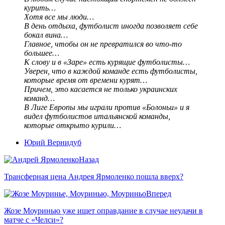
курить…
Хотя все мы люди…
В день отдыха, футболист иногда позволяет себе
бокал вина…
Главное, чтобы он не превратился во что-то
большее…
К слову и в «Заре» есть курящие футболисты…
Уверен, что в каждой команде есть футболисты,
которые время от времени курят…
Причем, это касается не только украинских
команд…
В Лиге Европы мы играли против «Болоньи» и я
видел футболистов итальянской команды,
которые открыто курили…
Юрий Вернидуб
Назад
Трансферная цена Андрея Ярмоленко пошла вверх?
Вперед
Жозе Моуринью уже ищет оправдание в случае неудачи в
матче с «Челси»?