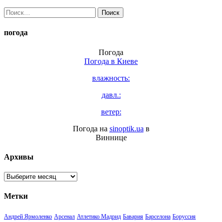
Найти:
погода
Погода
Погода в
Киеве
влажность:
давл.:
ветер:
Погода на
sinoptik.ua
в
Виннице
Архивы
Архивы
Метки
Андрей Ярмоленко
Арсенал
Атлетико Мадрид
Бавария
Барселона
Боруссия