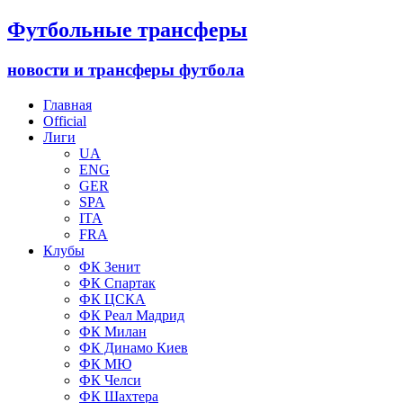
Футбольные трансферы
новости и трансферы футбола
Главная
Official
Лиги
UA
ENG
GER
SPA
ITA
FRA
Клубы
ФК Зенит
ФК Спартак
ФК ЦСКА
ФК Реал Мадрид
ФК Милан
ФК Динамо Киев
ФК МЮ
ФК Челси
ФК Шахтера