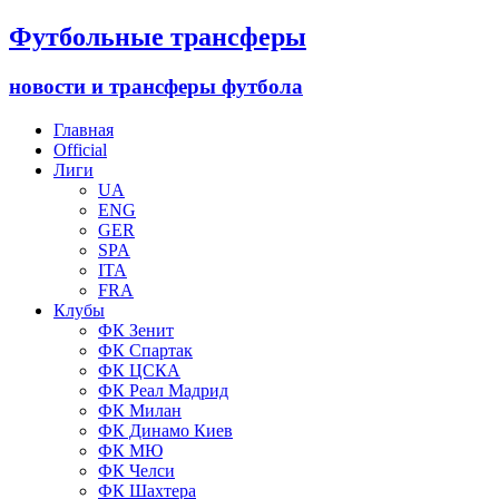
Футбольные трансферы
новости и трансферы футбола
Главная
Official
Лиги
UA
ENG
GER
SPA
ITA
FRA
Клубы
ФК Зенит
ФК Спартак
ФК ЦСКА
ФК Реал Мадрид
ФК Милан
ФК Динамо Киев
ФК МЮ
ФК Челси
ФК Шахтера