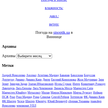
влажность:
давл.:
ветер:
Погода на
sinoptik.ua
в
Виннице
Архивы
Архивы
Метки
Андрей Ярмоленко
Арсенал
Атлетико Мадрид
Бавария
Барселона
Боруссия
Дортмунд
Динамо
Динамо Киев
Днепр
Евгений Коноплянка
Жозе Моуринью
Заря
Зенит
Зинедин Зидан
Златан Ибрагимович
Игорь Суркис
Интер
Криштиану Роналду
Ливерпуль
Лига Европы
Лига Чемпионов
Лионель Месси
Манчестер Сити
Манчестер Юнайтед
Металлист
Милан
Мирон Маркевич
Мирча Луческу
Неймар
ПСЖ
Реал
Реал Мадрид
Рома
Севилья
Сергей Ребров
Тоттенхэм
ФК Динамо Киев
ФК Шахтер
Челси
Шахтер
Ювентус
Юрий Вернидуб
сборная Украины
трансфер
Ярмоленко
чемпионат УПЛ