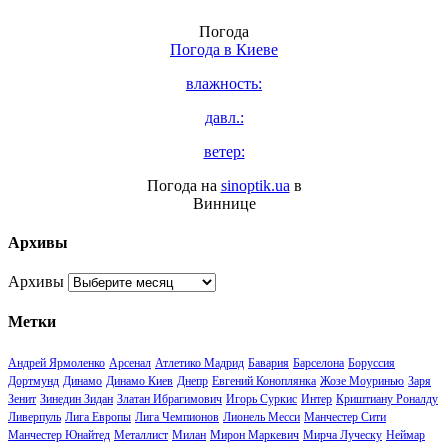
Погода
Погода в
Киеве
влажность:
давл.:
ветер:
Погода на
sinoptik.ua
в
Виннице
Архивы
Архивы
Метки
Андрей Ярмоленко
Арсенал
Атлетико Мадрид
Бавария
Барселона
Боруссия
Дортмунд
Динамо
Динамо Киев
Днепр
Евгений Коноплянка
Жозе Моуринью
Заря
Зенит
Зинедин Зидан
Златан Ибрагимович
Игорь Суркис
Интер
Криштиану Роналду
Ливерпуль
Лига Европы
Лига Чемпионов
Лионель Месси
Манчестер Сити
Манчестер Юнайтед
Металлист
Милан
Мирон Маркевич
Мирча Луческу
Неймар