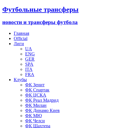
Футбольные трансферы
новости и трансферы футбола
Главная
Official
Лиги
UA
ENG
GER
SPA
ITA
FRA
Клубы
ФК Зенит
ФК Спартак
ФК ЦСКА
ФК Реал Мадрид
ФК Милан
ФК Динамо Киев
ФК МЮ
ФК Челси
ФК Шахтера